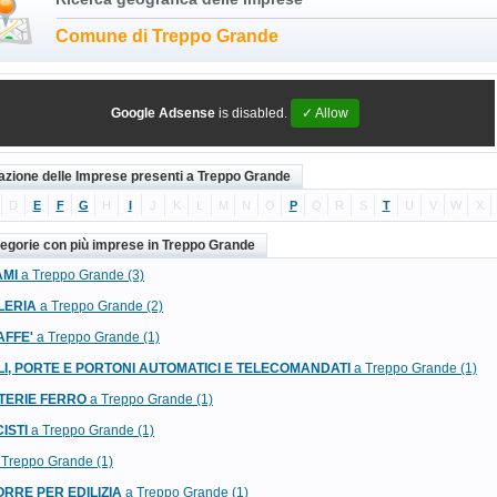
Comune di Treppo Grande
Google Adsense
is disabled.
✓ Allow
cazione delle Imprese presenti a Treppo Grande
D
E
F
G
H
I
J
K
L
M
N
O
P
Q
R
S
T
U
V
W
X
tegorie con più imprese in Treppo Grande
AMI
a Treppo Grande (3)
LERIA
a Treppo Grande (2)
AFFE'
a Treppo Grande (1)
I, PORTE E PORTONI AUTOMATICI E TELECOMANDATI
a Treppo Grande (1)
TERIE FERRO
a Treppo Grande (1)
ISTI
a Treppo Grande (1)
Treppo Grande (1)
ORRE PER EDILIZIA
a Treppo Grande (1)