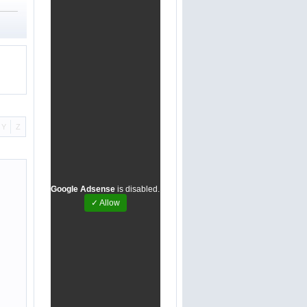
Y
Z
Google Adsense
is disabled.
✓ Allow