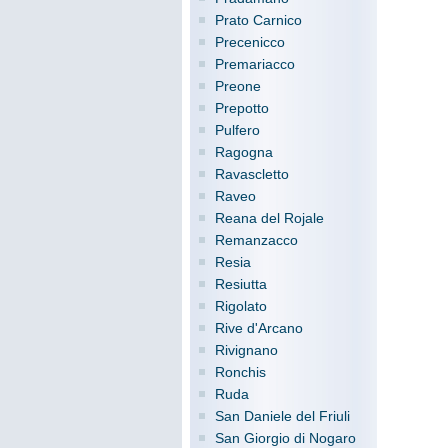
Prato Carnico
Precenicco
Premariacco
Preone
Prepotto
Pulfero
Ragogna
Ravascletto
Raveo
Reana del Rojale
Remanzacco
Resia
Resiutta
Rigolato
Rive d'Arcano
Rivignano
Ronchis
Ruda
San Daniele del Friuli
San Giorgio di Nogaro