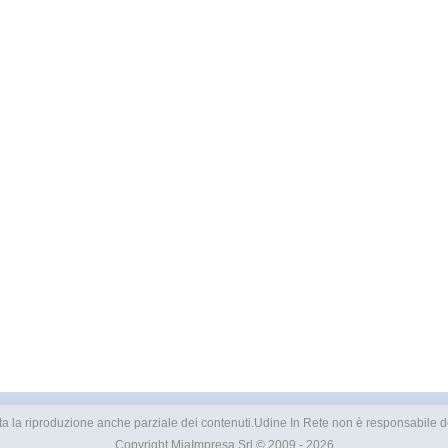
vietata la riproduzione anche parziale dei contenuti.Udine In Rete non è responsabile dei
Copyright
MiaImpresa Srl
© 2009 - 2026