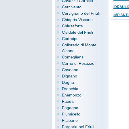
Cavazzo Carnico
Cercivento
IDRAULIC
Cervignano del Friuli
IMPIANTI
Chiopris-Viscone
Chiusaforte
Cividale del Friuli
Codroipo
Colloredo di Monte
Albano
Comeglians
Corno di Rosazzo
Coseano
Dignano
Dogna
Drenchia
Enemonzo
Faedis
Fagagna
Fiumicello
Flaibano
Forgaria nel Friuli