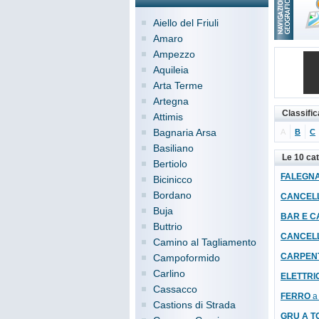
Aiello del Friuli
Amaro
Ampezzo
Aquileia
Arta Terme
Artegna
Classifi
Attimis
Bagnaria Arsa
A
B
C
Basiliano
Le 10 ca
Bertiolo
FALEGN
Bicinicco
Bordano
CANCEL
Buja
BAR E C
Buttrio
CANCELL
Camino al Tagliamento
CARPEN
Campoformido
Carlino
ELETTRIC
Cassacco
FERRO
a 
Castions di Strada
GRU A T