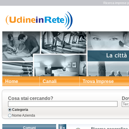
Ricerca imprese pe
Home
Canali
Trova Imprese
Cosa stai cercando?
Do
Categoria
Nome Azienda
Comuni
Ricerca geografica