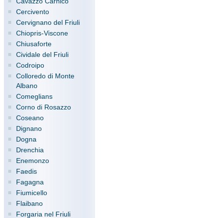
Cavazzo Carnico
Cercivento
Cervignano del Friuli
Chiopris-Viscone
Chiusaforte
Cividale del Friuli
Codroipo
Colloredo di Monte
Albano
Comeglians
Corno di Rosazzo
Coseano
Dignano
Dogna
Drenchia
Enemonzo
Faedis
Fagagna
Fiumicello
Flaibano
Forgaria nel Friuli