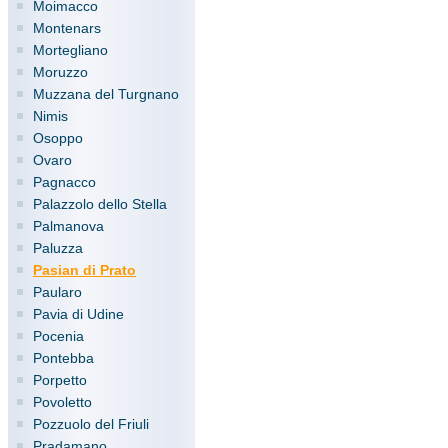
Moimacco
Montenars
Mortegliano
Moruzzo
Muzzana del Turgnano
Nimis
Osoppo
Ovaro
Pagnacco
Palazzolo dello Stella
Palmanova
Paluzza
Pasian di Prato
Paularo
Pavia di Udine
Pocenia
Pontebba
Porpetto
Povoletto
Pozzuolo del Friuli
Pradamano