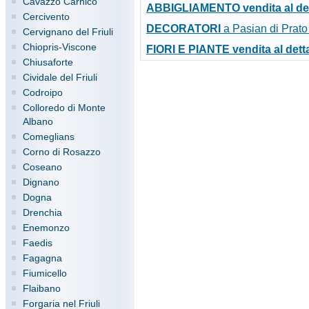
Cavazzo Carnico
ABBIGLIAMENTO vendita al det
Cercivento
DECORATORI
a Pasian di Prato 
Cervignano del Friuli
Chiopris-Viscone
FIORI E PIANTE vendita al dett
Chiusaforte
Cividale del Friuli
Codroipo
Colloredo di Monte
Albano
Comeglians
Corno di Rosazzo
Coseano
Dignano
Dogna
Drenchia
Enemonzo
Faedis
Fagagna
Fiumicello
Flaibano
Forgaria nel Friuli