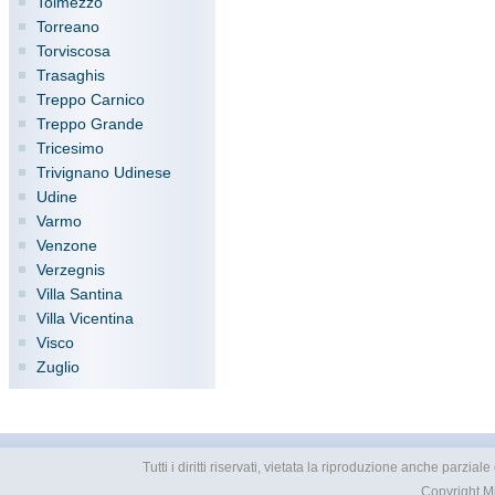
Tolmezzo
Torreano
Torviscosa
Trasaghis
Treppo Carnico
Treppo Grande
Tricesimo
Trivignano Udinese
Udine
Varmo
Venzone
Verzegnis
Villa Santina
Villa Vicentina
Visco
Zuglio
Tutti i diritti riservati, vietata la riproduzione anche parzia
Copyright
M