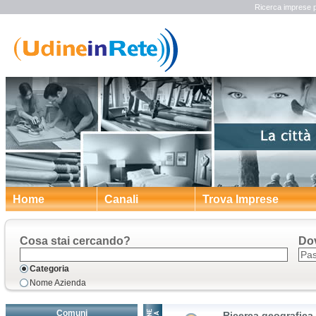
Ricerca imprese p
Home
Canali
Trova Imprese
Cosa stai cercando?
Do
Categoria
Nome Azienda
Comuni
Ricerca geografica