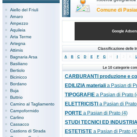
Aiello del Friuli
Comune di Pasian
Amaro
Ampezzo
Aquileia
Google Adsen
Arta Terme
Artegna
Classificazione delle 
Attimis
Bagnaria Arsa
A
B
C
D
E
F
G
H
I
J
K
Basiliano
Le 10 categorie con
Bertiolo
CARBURANTI produzione e c
Bicinicco
Bordano
EDILIZIA materiali
a Pasian di Pr
Buja
TIPOGRAFIE
a Pasian di Prato (
Buttrio
ELETTRICISTI
a Pasian di Prato
Camino al Tagliamento
Campoformido
PORTE
a Pasian di Prato (4)
Carlino
STUDI TECNICI ED INDUSTRIA
Cassacco
Castions di Strada
ESTETISTE
a Pasian di Prato (4