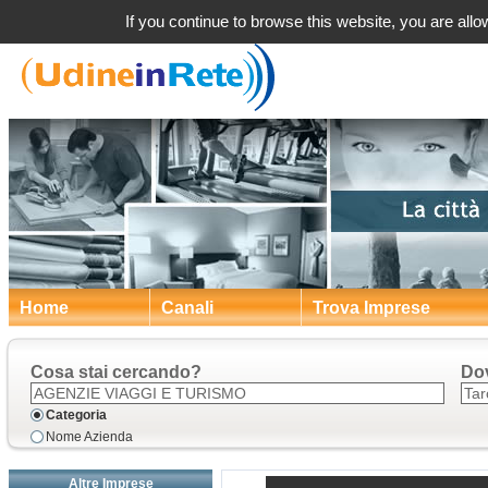
Agenzi
If you continue to browse this website, you are allow
Home
Canali
Trova Imprese
Cosa stai cercando?
Do
Categoria
Nome Azienda
Altre Imprese