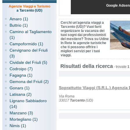
Google Adsen
Agenzie Viaggi e Turismo
a Tarcento (UD)
Amaro (1)
Cerchi un'agenzia viaggi a
Buttrio (1)
Tarcento (UD)? Vuoi farti
organizzare la vacanza dei
Camino al Tagliamento
tuoi sogni dai professionisti
(1)
del mestiere? Trova su Udine
In Rete le agenzie turistiche
Campoformido (1)
che ti possono offrire i
Cervignano del Friuli
migliori servizi per i tuoi
viaggi.
(3)
Cividale del Friuli (5)
Risultati della ricerca
-
trovate
1
Codroipo (7)
Fagagna (1)
Gemona del Friuli (2)
Soprattutto Viaggi (S.R.L.) Agenzia 
Gonars (1)
Latisana (2)
Via Roma
Lignano Sabbiadoro
33017
Tarcento
(UD)
(14)
Manzano (3)
Mortegliano (1)
Nimis (1)