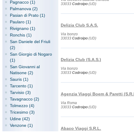
Pagnacco (1)
33033
Codroipo
(UD)
Palmanova (2)
Pasian di Prato (1)
Paularo (1)
Delizia Club S.A.S.
Rivignano (1)
Via Isonzo
Ronchis (1)
33033
Codroipo
(UD)
San Daniele del Friuli
(2)
San Giorgio di Nogaro
Delizia Club (S.A.S.)
(1)
San Giovanni al
Via Isonzo
Natisone (2)
33033
Codroipo
(UD)
Sauris (1)
Tarcento (1)
Tarvisio (3)
Agenzia Viaggi Boem & Paretti (S.R.
Tavagnacco (2)
Via Roma
Tolmezzo (4)
33033
Codroipo
(UD)
Tricesimo (3)
Udine (42)
Venzone (1)
Abaco Viaggi S.R.L.