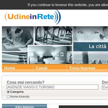
Agenzi
If you continue to browse this website, you are allow
Home
Canali
Trova Imprese
Cosa stai cercando?
Do
Categoria
Nome Azienda
Altre Imprese