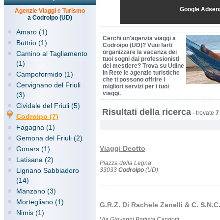
Google Adsen
Agenzie Viaggi e Turismo
a Codroipo (UD)
Amaro (1)
Cerchi un'agenzia viaggi a
Buttrio (1)
Codroipo (UD)? Vuoi farti
organizzare la vacanza dei
Camino al Tagliamento
tuoi sogni dai professionisti
(1)
del mestiere? Trova su Udine
In Rete le agenzie turistiche
Campoformido (1)
che ti possono offrire i
Cervignano del Friuli
migliori servizi per i tuoi
viaggi.
(3)
Cividale del Friuli (5)
Risultati della ricerca
-
trovate
7
Codroipo (7)
Fagagna (1)
Gemona del Friuli (2)
Viaggi Deotto
Gonars (1)
Latisana (2)
Piazza della Legna
Lignano Sabbiadoro
33033
Codroipo
(UD)
(14)
Manzano (3)
Mortegliano (1)
G.R.Z. Di Rachele Zanelli & C. S.N.C
Nimis (1)
Via Giovanni Battista Candotti