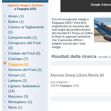
Google Adsen
Agenzie Viaggi e Turismo
a Fagagna (UD)
Amaro (1)
Cerchi un'agenzia viaggi a
Buttrio (1)
Fagagna (UD)? Vuoi farti
organizzare la vacanza dei
Camino al Tagliamento
tuoi sogni dai professionisti
(1)
del mestiere? Trova su Udine
In Rete le agenzie turistiche
Campoformido (1)
che ti possono offrire i
Cervignano del Friuli
migliori servizi per i tuoi
viaggi.
(3)
Cividale del Friuli (5)
Risultati della ricerca
-
trovate
1
Codroipo (7)
Fagagna (1)
Gemona del Friuli (2)
Agenzia Viaggi Libera Mente Srl
Gonars (1)
Latisana (2)
Via Umberto I
Lignano Sabbiadoro
33034
Fagagna
(UD)
(14)
Manzano (3)
Mortegliano (1)
Nimis (1)