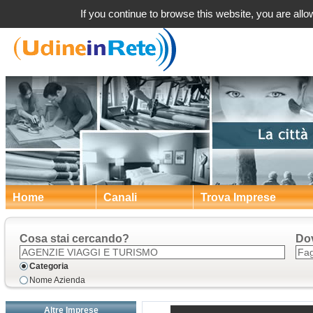
Agenzi
If you continue to browse this website, you are allow
Home
Canali
Trova Imprese
Cosa stai cercando?
Do
Categoria
Nome Azienda
Altre Imprese